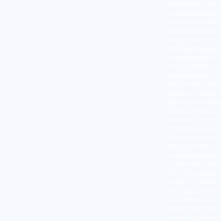
венозной пато
мероприятии
участие: анги
рентгеноэндо
хирурги, орг
здравоохране
преподавате
медицинских 
заведений, хи
акушеры-гине
врачи общей 
врачи интерн
Были предст
интересные д
посвященные
актуальных в
нарушения кр
лимфообраще
В рамках кон
был проведен
класс «Совре
методы лечен
хронической 
недостаточнос
учреждения «