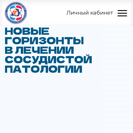
Личный кабинет
НОВЫЕ
11-12 апреля 2
базе учрежде
ГОРИЗОНТЫ
образования 
государствен
В ЛЕЧЕНИИ
медицинский
СОСУДИСТОЙ
университет»
Белорусской 
ПАТОЛОГИИ
ангиологов и
хирургов сос
областная нау
практическая
конференция 
международн
«Новые гориз
лечении сосу
патологии».
Научные напр
работы конфе
новые горизо
лечении арте