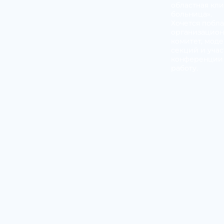
областная кл
больница».
Хочется побл
организацио
комитет, мод
секций и уча
конференции 
работу.